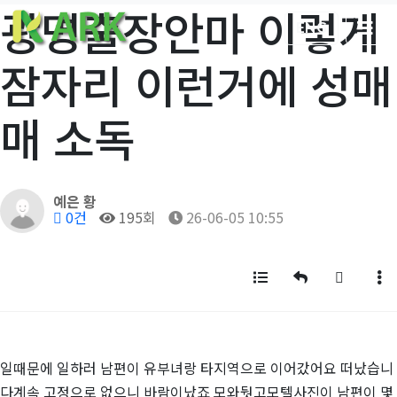
광명출장안마 이렇게
ENG
잠자리 이런거에 성매
매 소독
작성자
예은 황
댓글
조회
작성일
0건
195회
26-06-05 10:55
목록
답변
글쓰기
게
일때문에 일하러 남편이 유부녀랑 타지역으로 이어갔어요 떠났습니
다계속 고정으로 없으니 바람이났죠 모와둿고모텔사진이 남편이 몇