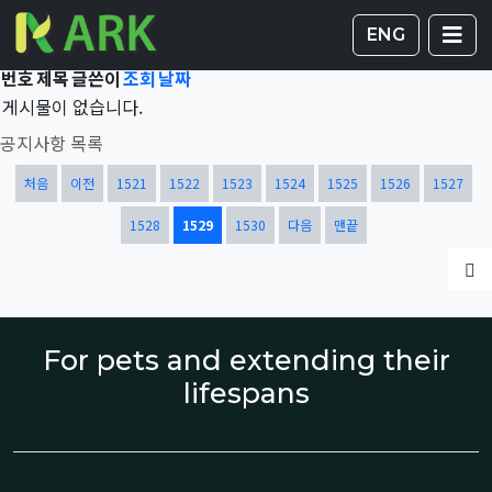
Total 42,579건
1529 페이지
게시판 
글
ENG
번호
제목
글쓴이
조회
날짜
게시물이 없습니다.
공지사항 목록
열린
페이지
페이지
페이지
페이지
페이지
페이지
페이지
페이지
처음
이전
1521
1522
1523
1524
1525
1526
1527
페이지
페이지
1528
1529
1530
다음
맨끝
글
For pets and extending their
lifespans