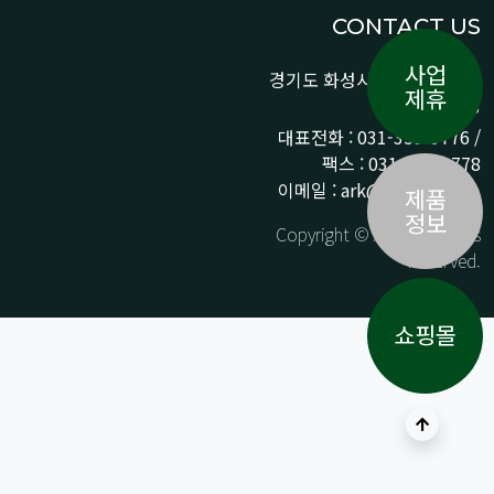
CONTACT US
사업
경기도 화성시 향남읍 상신로
제휴
290-13
대표전화 : 031-359-9776 /
팩스 : 031-359-9778
이메일 : ark@arkpnp.com
제품
정보
Copyright © ARK All Rights
Reserved.
쇼핑몰
상단으로