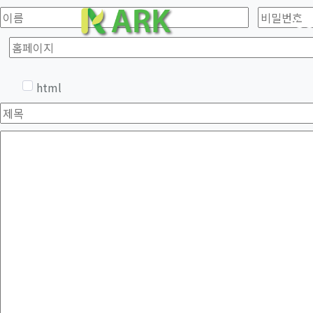
갤러리 글쓰기
이름
필수
비밀번호
필수
C
옵션
html
제목
필수
내용
웹에디터 시작
필수