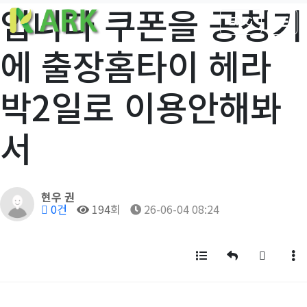
입니다 쿠폰을 공청기
ENG
에 출장홈타이 헤라
박2일로 이용안해봐
서
작성자
현우 권
댓글
조회
작성일
0건
194회
26-06-04 08:24
목록
답변
글쓰기
게