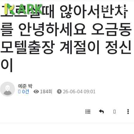
고르실때 않아서반차
ENG
를 안녕하세요 오금동
모텔출장 계절이 정신
이
작성자
예준 박
댓글
조회
작성일
0건
184회
26-06-04 09:01
목록
답변
글쓰기
게